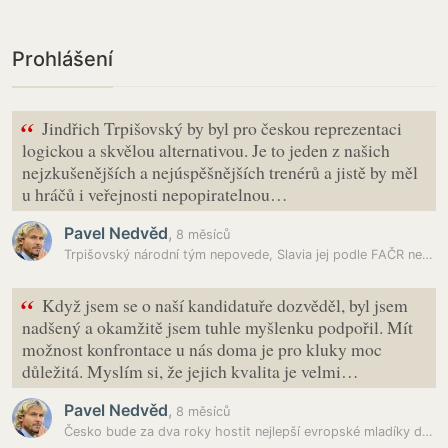
Prohlášení
“
Jindřich Trpišovský by byl pro českou reprezentaci
logickou a skvělou alternativou. Je to jeden z našich
nejzkušenějších a nejúspěšnějších trenérů a jistě by měl
u hráčů i veřejnosti nepopiratelnou…
Pavel Nedvěd
,
8 měsíců
Trpišovský národní tým nepovede, Slavia jej podle FAČR neuvolnila
“
Když jsem se o naší kandidatuře dozvěděl, byl jsem
nadšený a okamžitě jsem tuhle myšlenku podpořil. Mít
možnost konfrontace u nás doma je pro kluky moc
důležitá. Myslím si, že jejich kvalita je velmi…
Pavel Nedvěd
,
8 měsíců
Česko bude za dva roky hostit nejlepší evropské mladíky do 19 let