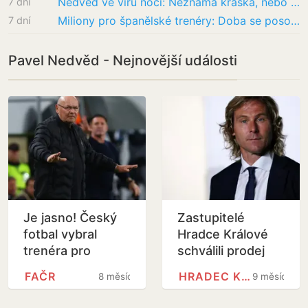
Nedvěd ve víru noci: Neznámá kráska, nebo jen manželka kamaráda?
7 dní
Miliony pro španělské trenéry: Doba se posouvá dopředu, říká Trunda. Kde FAČR sežene…
7 dní
Pavel Nedvěd - Nejnovější události
Je jasno! Český
Zastupitelé
fotbal vybral
Hradce Králové
trenéra pro
schválili prodej
reprezentaci,
městského
FAČR
HRADEC KRÁLOVÉ
8 měsíců
9 měsíců
představí ho
fotbalového klubu
v pátek
firmě kolem