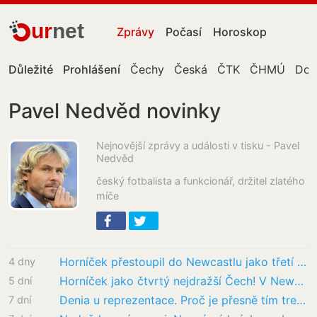
ur
net
Zprávy
Počasí
Horoskop
Důležité
Prohlášení
Čechy
Česká
ČTK
ČHMÚ
Don
Pavel Nedvěd novinky
Nejnovější zprávy a události v tisku - Pavel
Nedvěd
český fotbalista a funkcionář, držitel zlatého
míče
Horníček přestoupil do Newcastlu jako třetí nejdražší český fotbalista
4 dny
Horníček jako čtvrtý nejdražší Čech! V Newcastlu ho čeká bouře, miliony do Pardubic
5 dní
Denia u reprezentace. Proč je přesně tím trenérem, kterého český fotbal potřebuje
7 dní