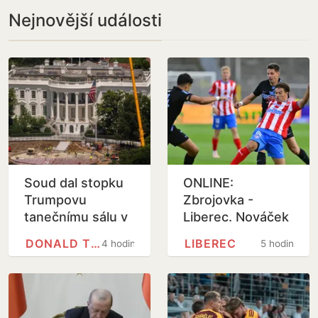
Nejnovější události
Soud dal stopku
ONLINE:
Trumpovu
Zbrojovka -
tanečnímu sálu v
Liberec. Nováček
Bílém domě
na vlně, za Slovan
DONALD TRUMP
LIBEREC
4 hodiny
5 hodin
je poprvé v akci
Bořil