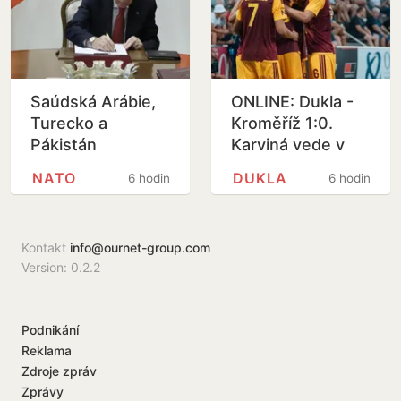
Saúdská Arábie,
ONLINE: Dukla -
Turecko a
Kroměříž 1:0.
Pákistán
Karviná vede v
podepsaly
Prostějově, Slavia
NATO
DUKLA
6 hodin
6 hodin
obrannou dohodu
B porazila Třinec
Kontakt
info@ournet-group.com
Version: 0.2.2
Podnikání
Reklama
Zdroje zpráv
Zprávy