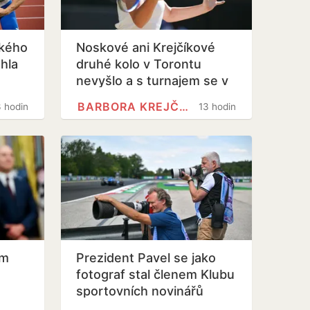
ského
Noskové ani Krejčíkové
hla
druhé kolo v Torontu
u
nevyšlo a s turnajem se v
singlu loučí
BARBORA KREJČÍKOVÁ
3 hodin
13 hodin
ém
Prezident Pavel se jako
fotograf stal členem Klubu
sportovních novinářů