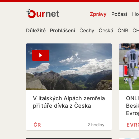
ur
net
Zprávy
Počasí
Ho
Důležité
Prohlášení
Čechy
Česká
ČNB
Č
V italských Alpách zemřela
ONLI
při túře dívka z Česka
Besi
Evro
hraje
ČR
EVR
2 hodiny