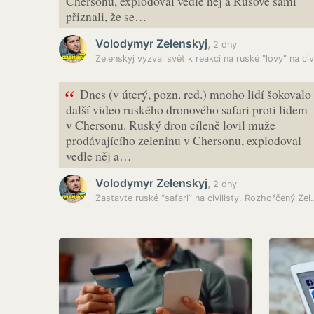
Chersonu, explodoval vedle něj a Rusové sami
přiznali, že se…
Volodymyr Zelenskyj
,
2 dny
“
Dnes (v úterý, pozn. red.) mnoho lidí šokovalo
další video ruského dronového safari proti lidem
v Chersonu. Ruský dron cíleně lovil muže
prodávajícího zeleninu v Chersonu, explodoval
vedle něj a…
Volodymyr Zelenskyj
,
2 dny
Zastavte ruské “safari” na civ