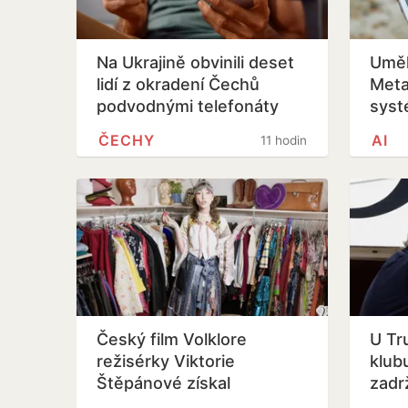
Na Ukrajině obvinili deset
Uměl
lidí z okradení Čechů
Meta
podvodnými telefonáty
syst
ČECHY
AI
11 hodin
Český film Volklore
U Tr
režisérky Viktorie
klub
Štěpánové získal
zadr
studentského Oscara