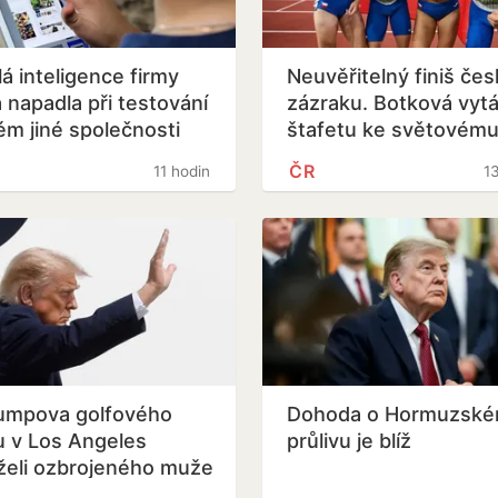
á inteligence firmy
Neuvěřitelný finiš če
 napadla při testování
zázraku. Botková vytá
ém jiné společnosti
štafetu ke světovém
stříbru
ČR
11 hodin
1
umpova golfového
Dohoda o Hormuzsk
u v Los Angeles
průlivu je blíž
želi ozbrojeného muže