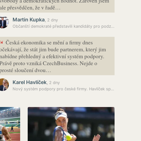
svobody a demokratických hodnot. Zároveň jsem
ale přesvědčen, že v řadě…
Martin Kupka
,
2 dny
Občanští demokraté představili kandidáty pro podzimní volby
“
Česká ekonomika se mění a firmy dnes
očekávají, že stát jim bude partnerem, který jim
nabídne přehledný a efektivní systém podpory.
Právě proto vzniká CzechBusiness. Nejde o
prosté sloučení dvou…
Karel Havlíček
,
2 dny
Nový systém podpory pro české firmy. Havlíček spustil CzechBusiness