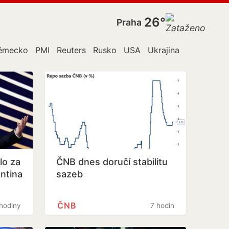
26°
Praha
ěmecko
PMI
Reuters
Rusko
USA
Ukrajina
lo za
ČNB dnes doručí stabilitu
antina
sazeb
ČNB
hodiny
7 hodin