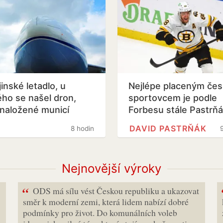
inské letadlo, u
Nejlépe placeným če
ého se našel dron,
sportovcem je podle
 naložené municí
Forbesu stále Pastrň
DAVID PASTRŇÁK
8 hodin
Nejnovější výroky
“
ODS má sílu vést Českou republiku a ukazovat
směr k moderní zemi, která lidem nabízí dobré
podmínky pro život. Do komunálních voleb