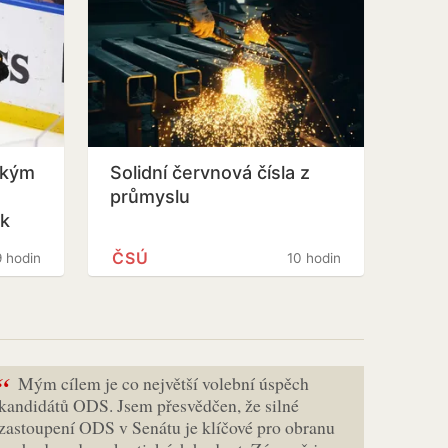
ským
Solidní červnová čísla z
průmyslu
ák
ČSÚ
9 hodin
10 hodin
“
Mým cílem je co největší volební úspěch
kandidátů ODS. Jsem přesvědčen, že silné
zastoupení ODS v Senátu je klíčové pro obranu