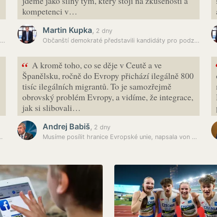
jdeme jako silný tým, který stojí na zkušenosti a
kompetenci v…
Martin Kupka
,
2 dny
Zelenskyj vyzval svět k reakci na ruské "lovy" na civilisty v Chersonu
Občanští demokraté představili kandidáty pro podzimní volby
“
A kromě toho, co se děje v Ceutě a ve
Španělsku, ročně do Evropy přichází ilegálně 800
tisíc ilegálních migrantů. To je samozřejmě
obrovský problém Evropy, a vidíme, že integrace,
jak si slibovali…
Andrej Babiš
,
2 dny
ilisty. Rozhořčený Zelenskyj ukázal…
Musíme posílit hranice Evropské unie, napsala von der Leyenová do…