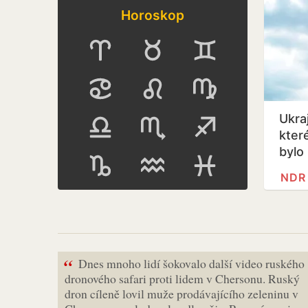
Horoskop
Ukraj
kter
bylo
NDR
“
Dnes mnoho lidí šokovalo další video ruského
dronového safari proti lidem v Chersonu. Ruský
dron cíleně lovil muže prodávajícího zeleninu v