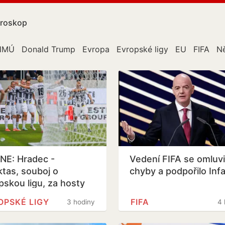
roskop
HMÚ
Donald Trump
Evropa
Evropské ligy
EU
FIFA
N
NE: Hradec -
Vedení FIFA se omluvi
ktas, souboj o
chyby a podpořilo Inf
pskou ligu, za hosty
 i Černý
OPSKÉ LIGY
FIFA
3 hodiny
4 