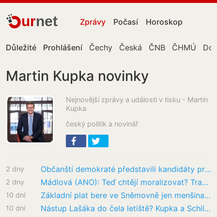
ur
net
Zprávy
Počasí
Horoskop
Důležité
Prohlášení
Čechy
Česká
ČNB
ČHMÚ
Don
Martin Kupka novinky
Nejnovější zprávy a události v tisku - Martin
Kupka
český politik a novinář
Občanští demokraté představili kandidáty pro podzimní volby
2 dny
Mádlová (ANO): Teď chtějí moralizovat? Trapné
2 dny
Základní plat bere ve Sněmovně jen menšina poslanců. Je mezi nimi Fiala i Kupka
10 dní
Nástup Lašáka do čela letiště? Kupka a Schillerová se hádají: Spor o stamilionové smlouvy!
10 dní