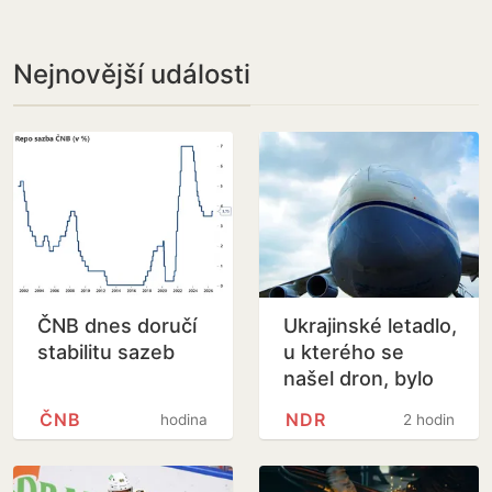
Nejnovější události
ČNB dnes doručí
Ukrajinské letadlo,
stabilitu sazeb
u kterého se
našel dron, bylo
naložené municí
ČNB
NDR
hodina
2 hodiny