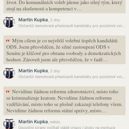
život. Do komunálních voleb jdeme jako silný tým, který
stojí na zkušenosti a kompetenci v…
Martin Kupka
,
2 dny
Občanští demokraté představili kandidáty pro podzimní volby
“
Mým cílem je co největší volební úspěch kandidátů
ODS. Jsem přesvědčen, že silné zastoupení ODS v
Senátu je klíčové pro obranu svobody a demokratických
hodnot. Zároveň jsem ale přesvědčen, že v řadě…
Martin Kupka
,
2 dny
Občanští demokraté představili kandidáty pro podzimní volby
“
Nevidíme žádnou reformu zdravotnictví, místo toho
se kriminalizuje kratom. Nevidíme žádnou reformu
vzdělávání, místo toho se plošně zakazují telefony všem.
Nevidíme žádnou reformu státní správy, místo…
Martin Kupka
,
měsíc
Opoziční strany vyčítají vládě chaos i útoky na instituce