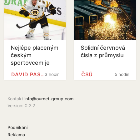
Nejlépe placeným
Solidní červnová
českým
čísla z průmyslu
sportovcem je
podle Forbesu
DAVID PASTRŇÁK
ČSÚ
3 hodiny
5 hodin
stále Pastrňák
Kontakt
info@ournet-group.com
Version: 0.2.2
Podnikání
Reklama