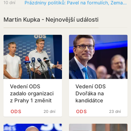
Prázdniny politiků: Pavel na formulích, Zeman jede na chatu, Havlíček s Betynou. A…
10 dní
Martin Kupka - Nejnovější události
Vedení ODS
Vedení ODS
zadalo organizaci
Dvořáka na
z Prahy 1 změnit
kandidátce
kandidátku
nechce, doufá, že
ODS
ODS
20 dní
23 dní
odejde sám