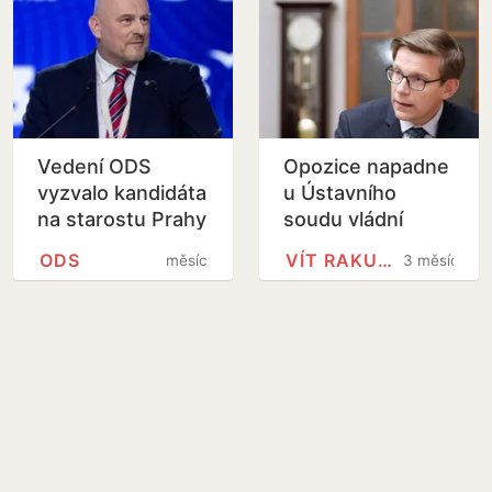
Vedení ODS
Opozice napadne
vyzvalo kandidáta
u Ústavního
na starostu Prahy
soudu vládní
1 Dvořáka, aby z
novelu
ODS
VÍT RAKUŠAN
měsíc
3 měsíce
voleb odstoupil
k rozpočtům