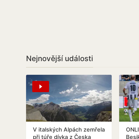
Nejnovější události
V italských Alpách zemřela
ONLI
při túře dívka z Česka
Besi