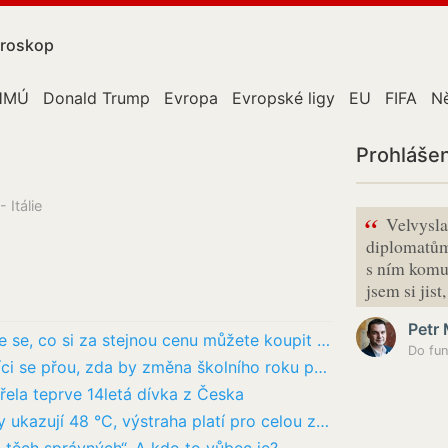
roskop
HMÚ
Donald Trump
Evropa
Evropské ligy
EU
FIFA
N
Prohlášen
 Itálie
“
Velvysla
diplomatům 
s ním komu
jsem si jis
Petr
Sklep v Praze za 2,5 milionu? Podívejte se, co si za stejnou cenu můžete koupit u moře
Do fun
Delší prázdniny kvůli vedrům? Odborníci se přou, zda by změna školního roku pomohla
řela teprve 14letá dívka z Česka
Itálii sevřela extrémní vedra: Teploměry ukazují 48 °C, výstraha platí pro celou zemi