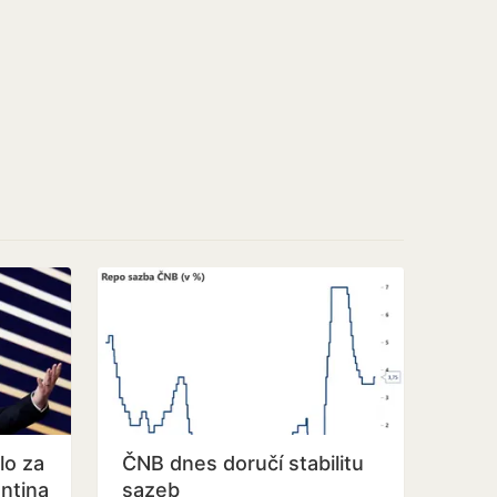
lo za
ČNB dnes doručí stabilitu
antina
sazeb