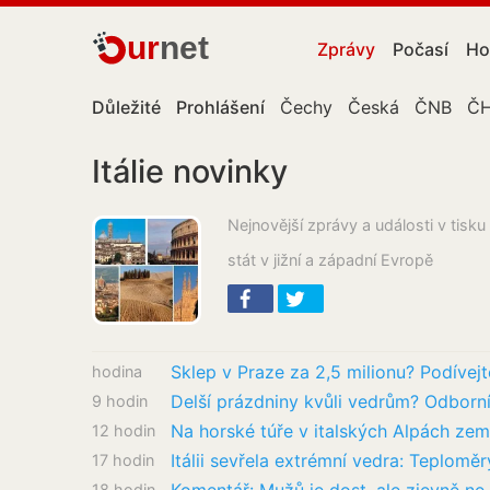
ur
net
Zprávy
Počasí
Ho
Důležité
Prohlášení
Čechy
Česká
ČNB
Č
Itálie novinky
Nejnovější zprávy a události v tisku -
stát v jižní a západní Evropě
hodina
9 hodin
Na horské túře v italských Alpách zem
12 hodin
17 hodin
18 hodin