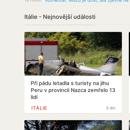
Komentář: Mužů je dost, ale zjevně ne
Itálie - Nejnovější události
Při pádu letadla s turisty na jihu
Peru v provincii Nazca zemřelo 13
lidí
ITÁLIE
5 dní