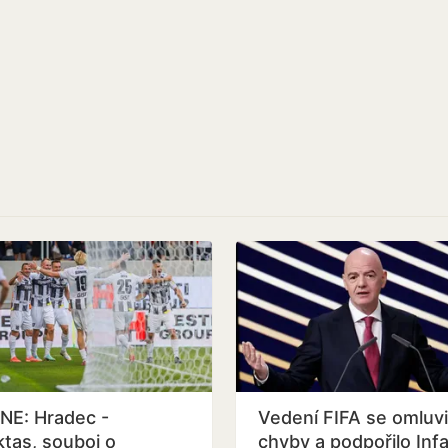
NE: Hradec -
Vedení FIFA se omluvi
ktas, souboj o
chyby a podpořilo Inf