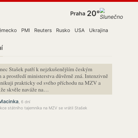
20°
Praha
ěmecko
PMI
Reuters
Rusko
USA
Ukrajina
í
nec Stašek patří k nejzkušenějším českým
a prostředí ministerstva důvěrně zná. Intenzivně
nikuji prakticky od svého příchodu na MZV a
t, že skvěle naváže na…
 Macinka
,
6 dní
kce státního tajemníka na MZV se vrátil Stašek