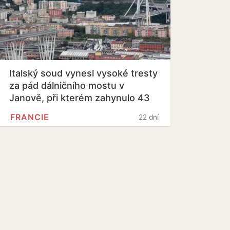
Italský soud vynesl vysoké tresty
za pád dálničního mostu v
Janově, při kterém zahynulo 43
lidí
FRANCIE
22 dní