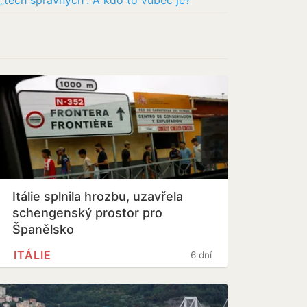
 „těch správných“. A kdo to vůbec je?
Itálie splnila hrozbu, uzavřela
schengenský prostor pro
Španělsko
ITÁLIE
6 dní