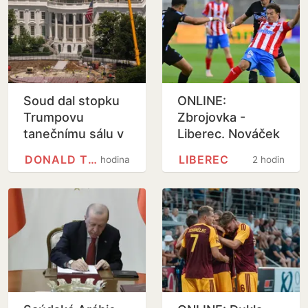
Soud dal stopku
ONLINE:
Trumpovu
Zbrojovka -
tanečnímu sálu v
Liberec. Nováček
Bílém domě
na vlně, za Slovan
DONALD TRUMP
LIBEREC
hodina
2 hodiny
je poprvé v akci
Bořil