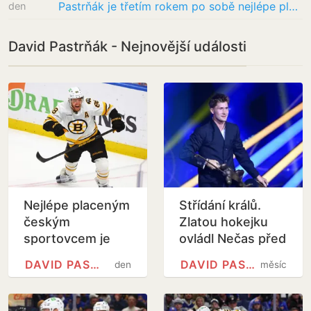
Pastrňák je třetím rokem po sobě nejlépe placeným českým sportovcem
den
David Pastrňák - Nejnovější události
Nejlépe placeným
Střídání králů.
českým
Zlatou hokejku
sportovcem je
ovládl Nečas před
podle Forbesu
osminásobným
DAVID PASTRŇÁK
DAVID PASTRŇÁK
den
měsíc
stále Pastrňák
šampionem
Pastrňákem