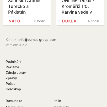
Saúdská Arábie,
ONLINE: Dukla -
Turecko a
Kroměříž 1:0.
Pákistán
Karviná vede v
podepsaly
Prostějově, Slavia
NATO
DUKLA
3 hodiny
4 hodiny
obrannou dohodu
B porazila Třinec
Kontakt
info@ournet-group.com
Version: 0.2.2
Podnikání
Reklama
Zdroje zpráv
Zprávy
Počasí
Horoskop
Rumunsko
Itálie