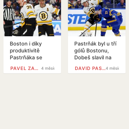
Boston i díky
Pastrňák byl u tří
produktivitě
gólů Bostonu,
Pastrňáka se
Dobeš slavil na
Zachou srovnal
ledě Tampy
PAVEL ZACHA
DAVID PASTRŇÁK
4 měsíce
4 měsíce
sérii s Buffalem