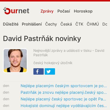
ur
net
Zprávy
Počasí
Horoskop
Důležité
Prohlášení
Čechy
Česká
ČTK
ČHMÚ
Don
David Pastrňák novinky
Nejnovější zprávy a události v tisku - David
Pastrňák
český hokejový útočník
Nejlépe placeným českým sportovcem je podle Forbesu stále Pastrňák
den
Pastrňák je znovu nejlépe placený.český sportovec. Vydělal si ale méně
den
Nejlépe placený český sportovec je opět Pastrňák, podle Forbesu vydělal 275 milionů
den
Hokejisté dominují nejlépe vydělávajícím českým sportovců. Dál vede Pastrňák
den