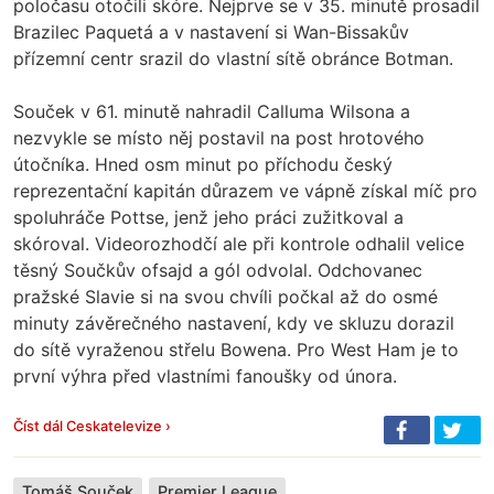
poločasu otočili skóre. Nejprve se v 35. minutě prosadil
Brazilec Paquetá a v nastavení si Wan-Bissakův
přízemní centr srazil do vlastní sítě obránce Botman.
Souček v 61. minutě nahradil Calluma Wilsona a
nezvykle se místo něj postavil na post hrotového
útočníka. Hned osm minut po příchodu český
reprezentační kapitán důrazem ve vápně získal míč pro
spoluhráče Pottse, jenž jeho práci zužitkoval a
skóroval. Videorozhodčí ale při kontrole odhalil velice
těsný Součkův ofsajd a gól odvolal. Odchovanec
pražské Slavie si na svou chvíli počkal až do osmé
minuty závěrečného nastavení, kdy ve skluzu dorazil
do sítě vyraženou střelu Bowena. Pro West Ham je to
první výhra před vlastními fanoušky od února.
Číst dál Ceskatelevize ›
Tomáš Souček
Premier League