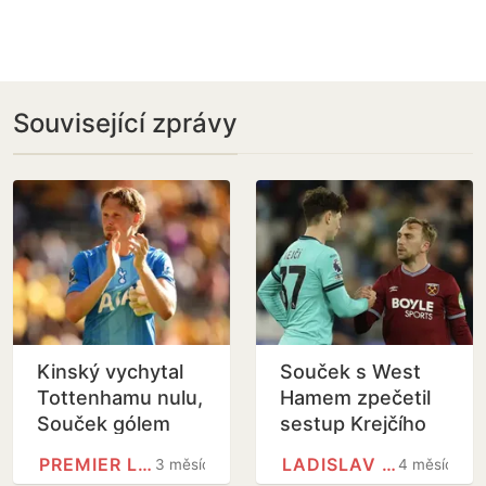
Související zprávy
Kinský vychytal
Souček s West
Tottenhamu nulu,
Hamem zpečetil
Souček gólem
sestup Krejčího
přispěl k triumfu
Wolverhamptonu
PREMIER LEAGUE
LADISLAV KREJČÍ
3 měsíce
4 měsíce
nad Evertonem