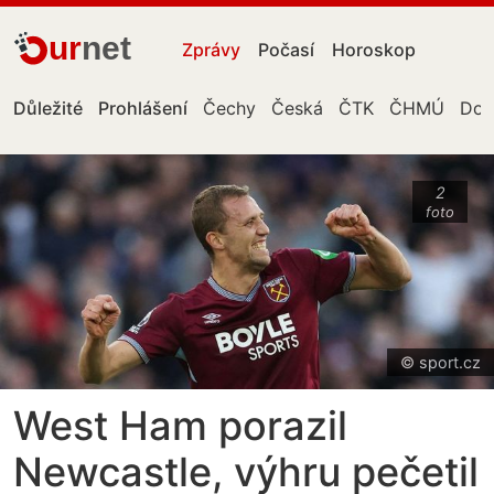
ur
net
Zprávy
Počasí
Horoskop
Důležité
Prohlášení
Čechy
Česká
ČTK
ČHMÚ
Don
2
foto
© sport.cz
West Ham porazil
Newcastle, výhru pečetil