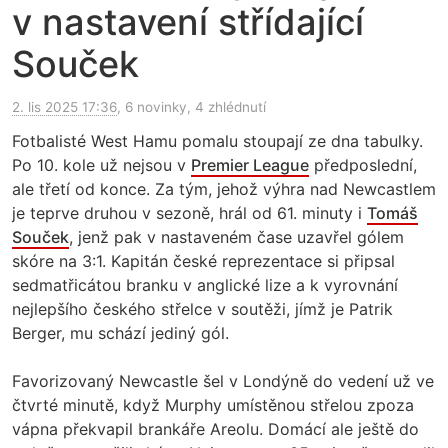
v nastavení střídající
Souček
2. lis 2025 17:36
, 6 novinky, 4 zhlédnutí
Fotbalisté West Hamu pomalu stoupají ze dna tabulky.
Po 10. kole už nejsou v
Premier League
předposlední,
ale třetí od konce. Za tým, jehož výhra nad Newcastlem
je teprve druhou v sezoně, hrál od 61. minuty i
Tomáš
Souček
, jenž pak v nastaveném čase uzavřel gólem
skóre na 3:1. Kapitán české reprezentace si připsal
sedmatřicátou branku v anglické lize a k vyrovnání
nejlepšího českého střelce v soutěži, jímž je Patrik
Berger, mu schází jediný gól.
Favorizovaný Newcastle šel v Londýně do vedení už ve
čtvrté minutě, když Murphy umístěnou střelou zpoza
vápna překvapil brankáře Areolu. Domácí ale ještě do