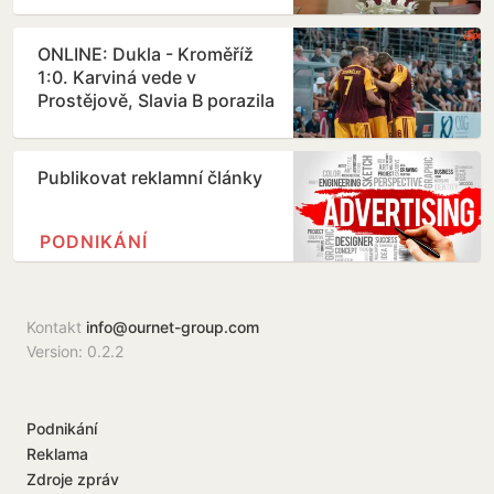
ONLINE: Dukla - Kroměříž
1:0. Karviná vede v
Prostějově, Slavia B porazila
Třinec
Publikovat reklamní články
PODNIKÁNÍ
Kontakt
info@ournet-group.com
Version: 0.2.2
Podnikání
Reklama
Zdroje zpráv