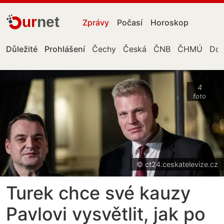
ur
net
Zprávy
Počasí
Horoskop
Důležité
Prohlášení
Čechy
Česká
ČNB
ČHMÚ
Don
4
foto
© ct24.ceskatelevize.cz
Turek chce své kauzy
Pavlovi vysvětlit, jak po