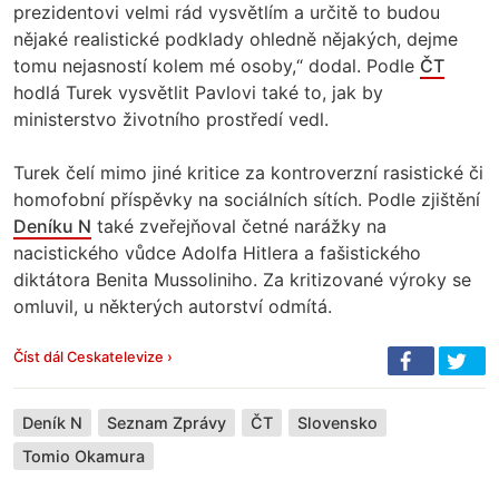
prezidentovi velmi rád vysvětlím a určitě to budou
nějaké realistické podklady ohledně nějakých, dejme
tomu nejasností kolem mé osoby,“ dodal. Podle
ČT
hodlá Turek vysvětlit Pavlovi také to, jak by
ministerstvo životního prostředí vedl.
Turek čelí mimo jiné kritice za kontroverzní rasistické či
homofobní příspěvky na sociálních sítích. Podle zjištění
Deníku N
také zveřejňoval četné narážky na
nacistického vůdce Adolfa Hitlera a fašistického
diktátora Benita Mussoliniho. Za kritizované výroky se
omluvil, u některých autorství odmítá.
Číst dál Ceskatelevize ›
Deník N
Seznam Zprávy
ČT
Slovensko
Tomio Okamura