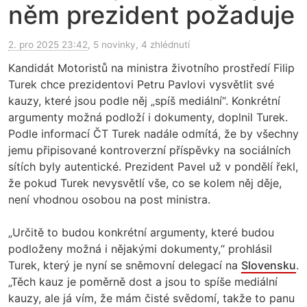
něm prezident požaduje
2. pro 2025 23:42
, 5 novinky, 4 zhlédnutí
Kandidát Motoristů na ministra životního prostředí Filip
Turek chce prezidentovi Petru Pavlovi vysvětlit své
kauzy, které jsou podle něj „spíš mediální“. Konkrétní
argumenty možná podloží i dokumenty, doplnil Turek.
Podle informací ČT Turek nadále odmítá, že by všechny
jemu připisované kontroverzní příspěvky na sociálních
sítích byly autentické. Prezident Pavel už v pondělí řekl,
že pokud Turek nevysvětlí vše, co se kolem něj děje,
není vhodnou osobou na post ministra.
„Určitě to budou konkrétní argumenty, které budou
podloženy možná i nějakými dokumenty,“ prohlásil
Turek, který je nyní se sněmovní delegací na
Slovensku
.
„Těch kauz je poměrně dost a jsou to spíše mediální
kauzy, ale já vím, že mám čisté svědomí, takže to panu