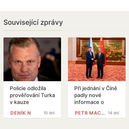
Související zprávy
Policie odložila
Při jednání v Číně
prověřování Turka
padly nové
v kauze
informace o
nenávistných
zadrženém
DENÍK N
PETR MACINKA
10 dní
14 dní
výroků
Čechovi, řekl
Macinka