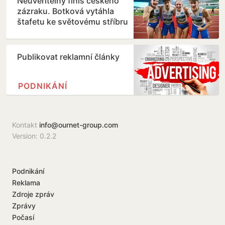
Neuvěřitelný finiš českého
zázraku. Botková vytáhla
štafetu ke světovému stříbru
Publikovat reklamní články
PODNIKÁNÍ
Kontakt
info@ournet-group.com
Version: 0.2.2
Podnikání
Reklama
Zdroje zpráv
Zprávy
Počasí