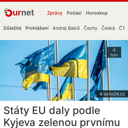
ur
net
Zprávy
Počasí
Horoskop
Důležité
Prohlášení
Andrej Babiš
Čechy
Česká
ČTK
4
foto
© echo24.cz
Státy EU daly podle
Kyjeva zelenou prvnímu