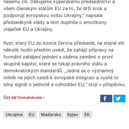
našemu cíli. Děkujeme kyperskému předsednictví a
všem členským státům EU za to, že drží krok a
podporují evropskou volbu Ukrajiny,“ napsala
předsedkyně vlády a text doplnila o emotikony
vlaječek EU a Ukrajiny.
Kypr, který EU do konce června předsedá, na stejné síti
několik hodin předtím uvedl, že zahájil přípravy na
formální zahájení jednání s oběma zeměmi o první
skupině kapitol, které se týkají právního státu a
demokratických standardů. „Jedná se o významný
milník na jejich cestě k evropské integraci a vysílá to
silný signál o jednotě a odhodlání EU,“ stojí v příspěvku.
Číst dál Ceskatelevize ›
Ukrajina
EU
Maďarsko
Kyjev
EK