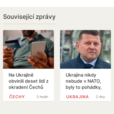
Související zprávy
Na Ukrajině
Ukrajina nikdy
obvinili deset lidí z
nebude v NATO,
okradení Čechů
byly to pohádky,
podvodnými
uvedl exšéf
ČECHY
UKRAJINA
3 hodiny
2 dny
telefonáty
armády Zalužnyj