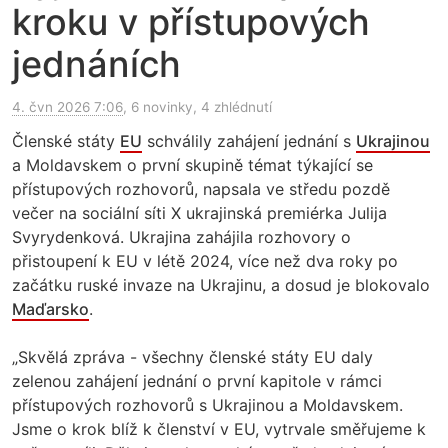
kroku v přístupových
jednáních
4. čvn 2026 7:06
, 6 novinky, 4 zhlédnutí
Členské státy
EU
schválily zahájení jednání s
Ukrajinou
a Moldavskem o první skupině témat týkající se
přístupových rozhovorů, napsala ve středu pozdě
večer na sociální síti X ukrajinská premiérka Julija
Svyrydenková. Ukrajina zahájila rozhovory o
přistoupení k EU v létě 2024, více než dva roky po
začátku ruské invaze na Ukrajinu, a dosud je blokovalo
Maďarsko
.
„Skvělá zpráva - všechny členské státy EU daly
zelenou zahájení jednání o první kapitole v rámci
přístupových rozhovorů s Ukrajinou a Moldavskem.
Jsme o krok blíž k členství v EU, vytrvale směřujeme k