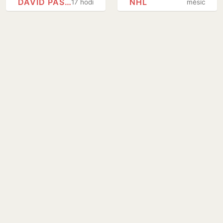
DAVID PASTRŇÁK
NHL
17 hodin
měsíc
stále Pastrňák