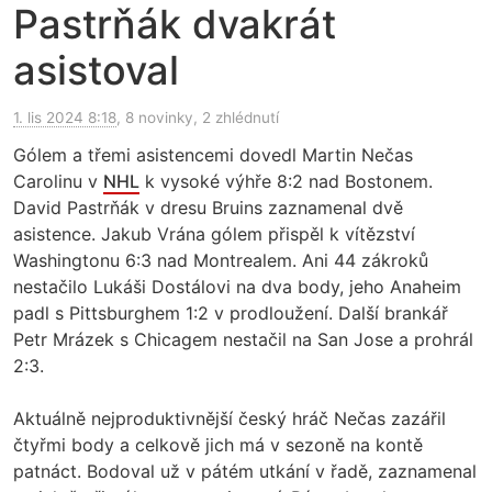
Pastrňák dvakrát
asistoval
1. lis 2024 8:18
, 8 novinky, 2 zhlédnutí
Gólem a třemi asistencemi dovedl Martin Nečas
Carolinu v
NHL
k vysoké výhře 8:2 nad Bostonem.
David Pastrňák v dresu Bruins zaznamenal dvě
asistence. Jakub Vrána gólem přispěl k vítězství
Washingtonu 6:3 nad Montrealem. Ani 44 zákroků
nestačilo Lukáši Dostálovi na dva body, jeho Anaheim
padl s Pittsburghem 1:2 v prodloužení. Další brankář
Petr Mrázek s Chicagem nestačil na San Jose a prohrál
2:3.
Aktuálně nejproduktivnější český hráč Nečas zazářil
čtyřmi body a celkově jich má v sezoně na kontě
patnáct. Bodoval už v pátém utkání v řadě, zaznamenal