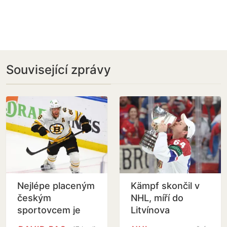
Související zprávy
Nejlépe placeným
Kämpf skončil v
českým
NHL, míří do
sportovcem je
Litvínova
podle Forbesu