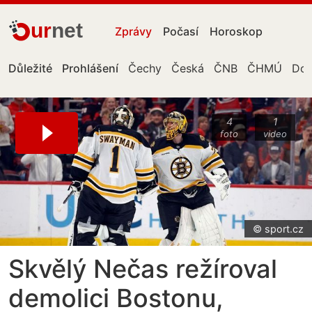
ur
net
Zprávy
Počasí
Horoskop
Důležité
Prohlášení
Čechy
Česká
ČNB
ČHMÚ
Don
4
1
foto
video
© sport.cz
Skvělý Nečas režíroval
demolici Bostonu,