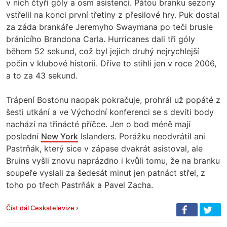
v nich čtyři góly a osm asistencí. Pátou branku sezony
vstřelil na konci první třetiny z přesilové hry. Puk dostal
za záda brankáře Jeremyho Swaymana po teči brusle
bránícího Brandona Carla. Hurricanes dali tři góly
během 52 sekund, což byl jejich druhý nejrychlejší
počin v klubové historii. Dříve to stihli jen v roce 2006,
a to za 43 sekund.
Trápení Bostonu naopak pokračuje, prohrál už popáté z
šesti utkání a ve Východní konferenci se s devíti body
nachází na třinácté příčce. Jen o bod méně mají
poslední
New York
Islanders. Porážku neodvrátil ani
Pastrňák, který sice v zápase dvakrát asistoval, ale
Bruins vyšli znovu naprázdno i kvůli tomu, že na branku
soupeře vyslali za šedesát minut jen patnáct střel, z
toho po třech Pastrňák a Pavel Zacha.
Číst dál Ceskatelevize ›