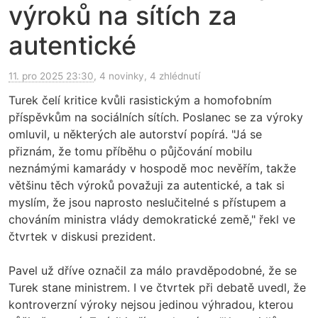
výroků na sítích za
autentické
11. pro 2025 23:30
, 4 novinky, 4 zhlédnutí
Turek čelí kritice kvůli rasistickým a homofobním
příspěvkům na sociálních sítích. Poslanec se za výroky
omluvil, u některých ale autorství popírá. "Já se
přiznám, že tomu příběhu o půjčování mobilu
neznámými kamarády v hospodě moc nevěřím, takže
většinu těch výroků považuji za autentické, a tak si
myslím, že jsou naprosto neslučitelné s přístupem a
chováním ministra vlády demokratické země," řekl ve
čtvrtek v diskusi prezident.
Pavel už dříve označil za málo pravděpodobné, že se
Turek stane ministrem. I ve čtvrtek při debatě uvedl, že
kontroverzní výroky nejsou jedinou výhradou, kterou