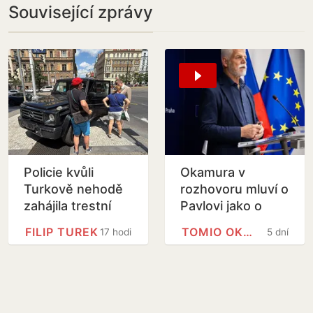
Související zprávy
Policie kvůli
Okamura v
Turkově nehodě
rozhovoru mluví o
zahájila trestní
Pavlovi jako o
řízení
podrazákovi či
FILIP TUREK
TOMIO OKAMURA
17 hodin
5 dní
křivákovi