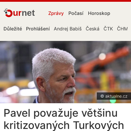
ur
net
Zprávy
Počasí
Horoskop
Důležité
Prohlášení
Andrej Babiš
Česká
ČTK
ČHM
© aktualne.cz
Pavel považuje většinu
kritizovaných Turkových