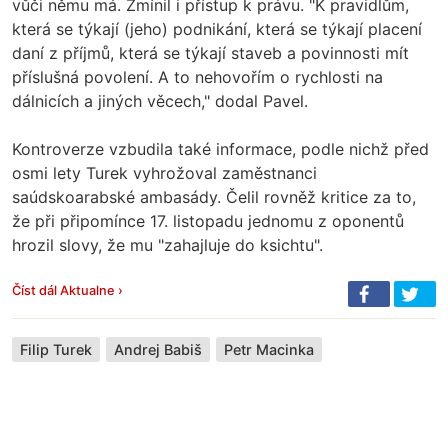
vůči němu má. Zmínil i přístup k právu. "K pravidlům,
která se týkají (jeho) podnikání, která se týkají placení
daní z příjmů, která se týkají staveb a povinnosti mít
příslušná povolení. A to nehovořím o rychlosti na
dálnicích a jiných věcech," dodal Pavel.
Kontroverze vzbudila také informace, podle nichž před
osmi lety Turek vyhrožoval zaměstnanci
saúdskoarabské ambasády. Čelil rovněž kritice za to,
že při připomínce 17. listopadu jednomu z oponentů
hrozil slovy, že mu "zahajluje do ksichtu".
Číst dál Aktualne ›
Filip Turek
Andrej Babiš
Petr Macinka