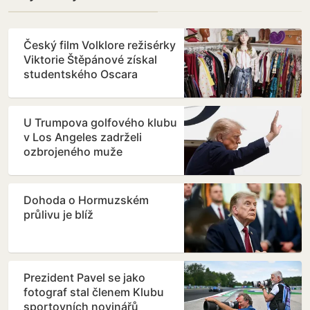
Český film Volklore režisérky
Viktorie Štěpánové získal
studentského Oscara
U Trumpova golfového klubu
v Los Angeles zadrželi
ozbrojeného muže
Dohoda o Hormuzském
průlivu je blíž
Prezident Pavel se jako
fotograf stal členem Klubu
sportovních novinářů