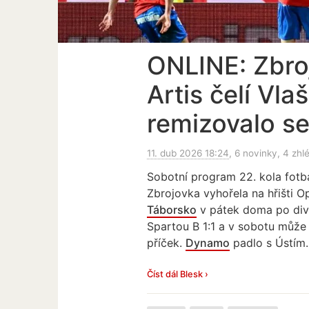
ONLINE: Zbro
Artis čelí Vla
remizovalo s
11. dub 2026 18:24
, 6 novinky, 4 zhl
Sobotní program 22. kola fotba
Zbrojovka vyhořela na hřišti O
Táborsko
v pátek doma po div
Spartou B 1:1 a v sobotu může
příček.
Dynamo
padlo s Ústím.
Číst dál Blesk ›