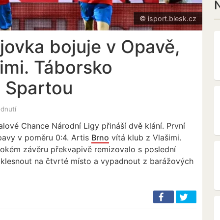
N
© isport.blesk.cz
jovka bojuje v Opavě,
šimi. Táborsko
e Spartou
édnutí
lové Chance Národní Ligy přináší dvě klání. První
pavy v poměru 0:4. Artis
Brno
vítá klub z Vlašimi.
okém závěru překvapivě remizovalo s poslední
 klesnout na čtvrté místo a vypadnout z barážových