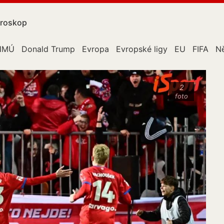
roskop
HMÚ
Donald Trump
Evropa
Evropské ligy
EU
FIFA
N
2
foto