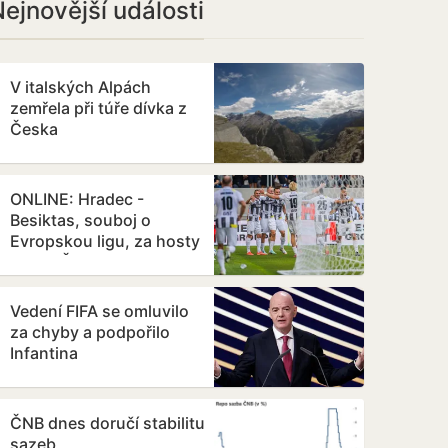
ejnovější události
V italských Alpách
zemřela při túře dívka z
Česka
ONLINE: Hradec -
Besiktas, souboj o
Evropskou ligu, za hosty
hraje i Černý
Vedení FIFA se omluvilo
za chyby a podpořilo
Infantina
ČNB dnes doručí stabilitu
sazeb