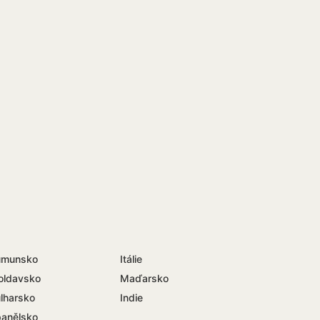
umunsko
Itálie
oldavsko
Maďarsko
lharsko
Indie
anělsko