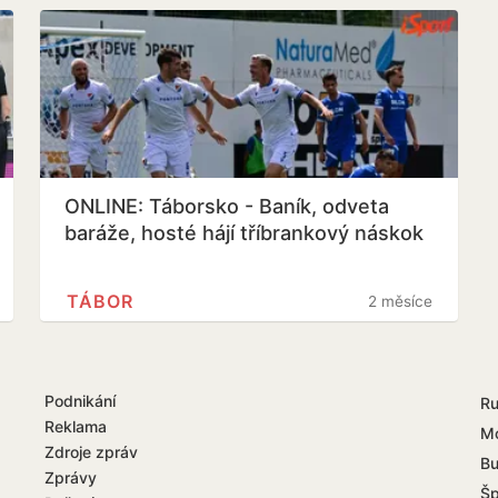
ONLINE: Táborsko - Baník, odveta
baráže, hosté hájí tříbrankový náskok
TÁBOR
2 měsíce
Podnikání
R
Reklama
M
Zdroje zpráv
Bu
Zprávy
Šp