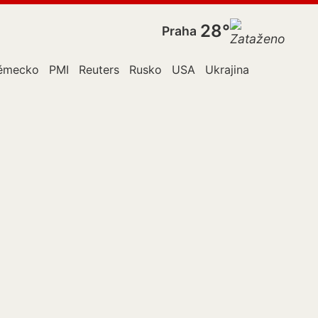
28°
Praha
ěmecko
PMI
Reuters
Rusko
USA
Ukrajina