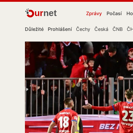
ur
net
Zprávy
Počasí
Ho
Důležité
Prohlášení
Čechy
Česká
ČNB
Č