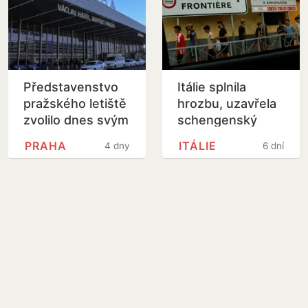
Představenstvo
Itálie splnila
pražského letiště
hrozbu, uzavřela
zvolilo dnes svým
schengenský
předsedou
prostor pro
PRAHA
ITÁLIE
4 dny
6 dní
Lašáka
Španělsko