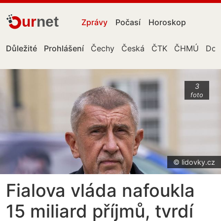
ur
net
Zprávy
Počasí
Horoskop
Důležité
Prohlášení
Čechy
Česká
ČTK
ČHMÚ
Don
3
foto
© lidovky.cz
Fialova vláda nafoukla
15 miliard příjmů, tvrdí