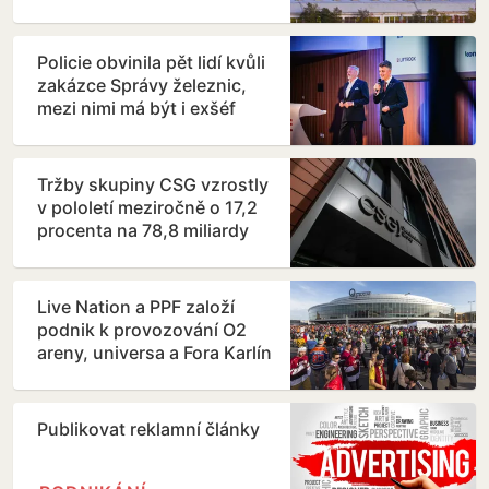
Policie obvinila pět lidí kvůli
zakázce Správy železnic,
mezi nimi má být i exšéf
Svoboda
Tržby skupiny CSG vzrostly
v pololetí meziročně o 17,2
procenta na 78,8 miliardy
korun
Live Nation a PPF založí
podnik k provozování O2
areny, universa a Fora Karlín
Publikovat reklamní články