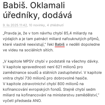
Babiš. Oklamali
úředníky, dodává
9. lis 2025 11:42
, 10 novinky, 4 zhlédnutí
„Pravda je, že v tom návrhu chybí 85,4 miliardy na
výdajích a je tam patnáct miliard nafouknutých příjmů,
které vlastně neexistují,“ řekl
Babiš
v neděli dopoledne
ve videu na sociálních sítích.
„V kapitole MPSV chybí v podstatě na všechny dávky.
V kapitole spravedlnosti není 621 milionů pro
zaměstnance soudů a státních zastupitelství. V kapitole
vnitra chybí 730 milionů pro dobrovolné hasiče.
V kapitole zdravotnictví chybí 800 milionů na
kofinancování evropských fondů. Stejně chybí sedm
miliard na kofinancování na ministerstvu zemědělství,“
vyčetl předseda ANO.