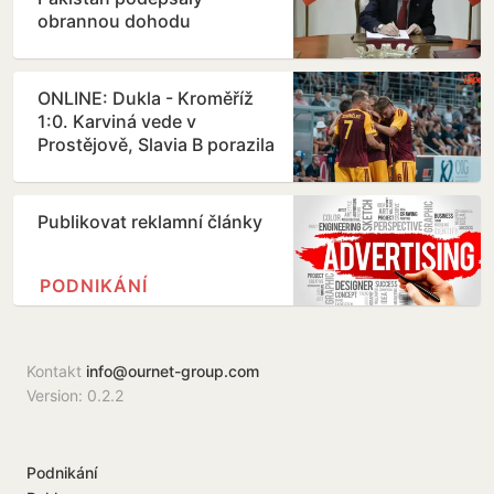
obrannou dohodu
ONLINE: Dukla - Kroměříž
1:0. Karviná vede v
Prostějově, Slavia B porazila
Třinec
Publikovat reklamní články
PODNIKÁNÍ
Kontakt
info@ournet-group.com
Version: 0.2.2
Podnikání