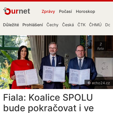
ur
net
Zprávy
Počasí
Horoskop
Důležité
Prohlášení
Čechy
Česká
ČTK
ČHMÚ
Don
2
foto
© echo24.cz
Fiala: Koalice SPOLU
bude pokračovat i ve