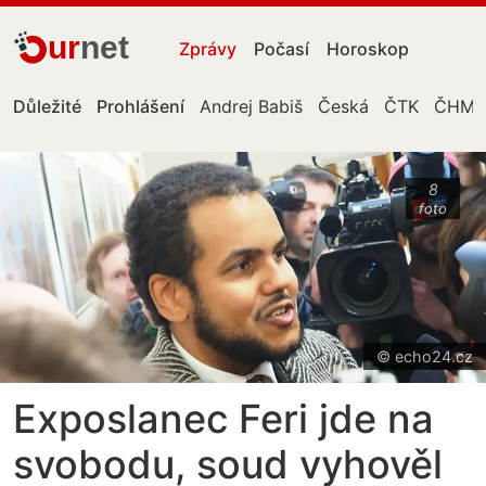
ur
net
Zprávy
Počasí
Horoskop
Důležité
Prohlášení
Andrej Babiš
Česká
ČTK
ČHM
8
foto
© echo24.cz
Exposlanec Feri jde na
svobodu, soud vyhověl