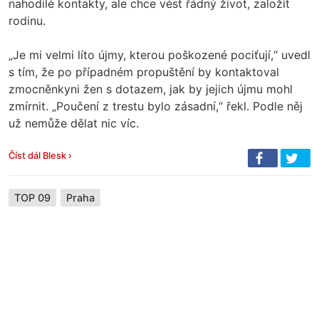
nahodilé kontakty, ale chce vést řádný život, založit
rodinu.
„Je mi velmi líto újmy, kterou poškozené pociťují,“ uvedl
s tím, že po případném propuštění by kontaktoval
zmocněnkyni žen s dotazem, jak by jejich újmu mohl
zmírnit. „Poučení z trestu bylo zásadní,“ řekl. Podle něj
už nemůže dělat nic víc.
Číst dál Blesk ›
TOP 09
Praha