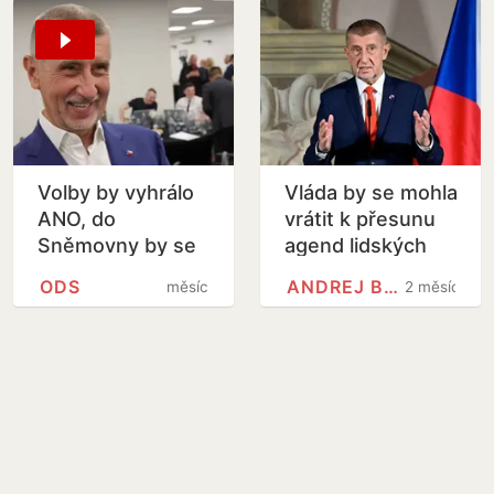
Volby by vyhrálo
Vláda by se mohla
ANO, do
vrátit k přesunu
Sněmovny by se
agend lidských
dostali i Motoristé
práv a
ODS
ANDREJ BABIŠ
měsíc
2 měsíce
protidrogové
politiky