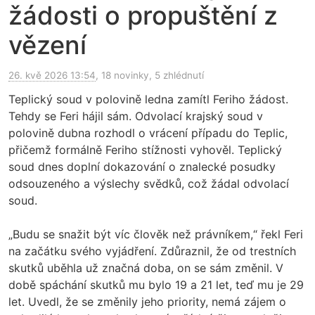
žádosti o propuštění z
vězení
26. kvě 2026 13:54
, 18 novinky, 5 zhlédnutí
Teplický soud v polovině ledna zamítl Feriho žádost.
Tehdy se Feri hájil sám. Odvolací krajský soud v
polovině dubna rozhodl o vrácení případu do Teplic,
přičemž formálně Feriho stížnosti vyhověl. Teplický
soud dnes doplní dokazování o znalecké posudky
odsouzeného a výslechy svědků, což žádal odvolací
soud.
„Budu se snažit být víc člověk než právníkem,“ řekl Feri
na začátku svého vyjádření. Zdůraznil, že od trestních
skutků uběhla už značná doba, on se sám změnil. V
době spáchání skutků mu bylo 19 a 21 let, teď mu je 29
let. Uvedl, že se změnily jeho priority, nemá zájem o