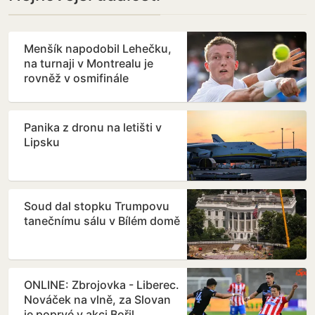
Menšík napodobil Lehečku,
na turnaji v Montrealu je
rovněž v osmifinále
Panika z dronu na letišti v
Lipsku
Soud dal stopku Trumpovu
tanečnímu sálu v Bílém domě
ONLINE: Zbrojovka - Liberec.
Nováček na vlně, za Slovan
je poprvé v akci Bořil