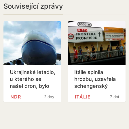
Související zprávy
Ukrajinské letadlo,
Itálie splnila
u kterého se
hrozbu, uzavřela
našel dron, bylo
schengenský
naložené municí
prostor pro
NDR
ITÁLIE
2 dny
7 dní
Španělsko