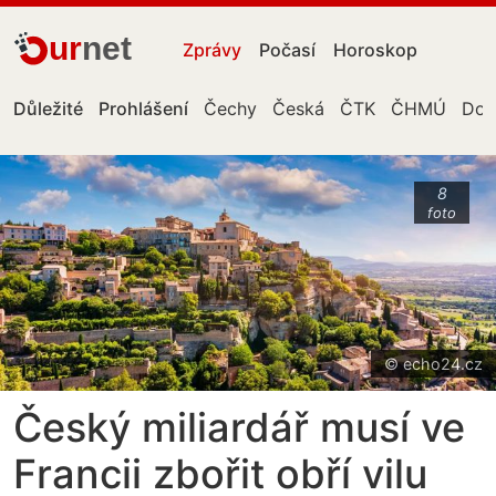
ur
net
Zprávy
Počasí
Horoskop
Důležité
Prohlášení
Čechy
Česká
ČTK
ČHMÚ
Don
8
foto
© echo24.cz
Český miliardář musí ve
Francii zbořit obří vilu