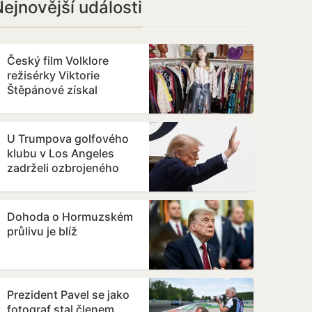
ejnovější události
Český film Volklore
režisérky Viktorie
Štěpánové získal
studentského Oscara
U Trumpova golfového
klubu v Los Angeles
zadrželi ozbrojeného
muže
Dohoda o Hormuzském
průlivu je blíž
Prezident Pavel se jako
fotograf stal členem