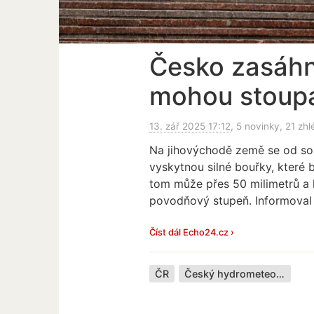
Česko zasáhn
mohou stoupa
13. zář 2025 17:12
, 5 novinky, 21 zhl
Na jihovýchodě země se od so
vyskytnou silné bouřky, které
tom může přes 50 milimetrů a 
povodňový stupeň. Informova
Číst dál Echo24.cz ›
ČR
Český hydrometeorologický ústav