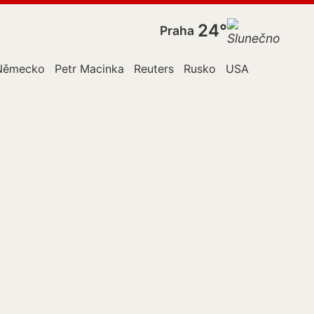
24°
Praha
Německo
Petr Macinka
Reuters
Rusko
USA
Ukrajina