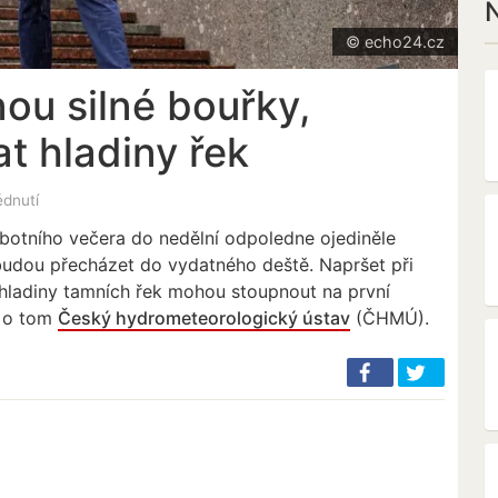
N
© echo24.cz
ou silné bouřky,
t hladiny řek
édnutí
botního večera do nedělní odpoledne ojediněle
 budou přecházet do vydatného deště. Napršet při
hladiny tamních řek mohou stoupnout na první
l o tom
Český hydrometeorologický ústav
(ČHMÚ).