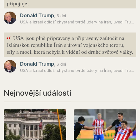
připojuje,
Donald Trump
,
6 dní
USA a Izrael odloží chystané tvrdé údery na Írán, uvedl Trump
“
USA jsou plně připraveny a připraveny zaútočit na
Islámskou republiku Írán s úrovní vojenského teroru,
síly a moci, která nebyla k vidění od druhé světové války,
Donald Trump
,
6 dní
USA a Izrael odloží chystané tvrdé údery na Írán, uvedl Trump
Nejnovější události