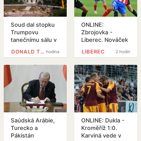
Soud dal stopku
ONLINE:
Trumpovu
Zbrojovka -
tanečnímu sálu v
Liberec. Nováček
Bílém domě
na vlně, za Slovan
DONALD TRUMP
LIBEREC
hodina
2 hodiny
je poprvé v akci
Bořil
Saúdská Arábie,
ONLINE: Dukla -
Turecko a
Kroměříž 1:0.
Pákistán
Karviná vede v