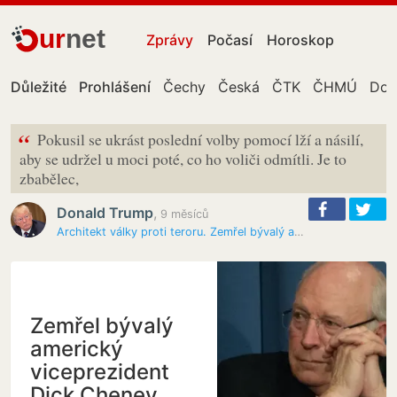
ur
net
Zprávy
Počasí
Horoskop
Důležité
Prohlášení
Čechy
Česká
ČTK
ČHMÚ
Don
“
Pokusil se ukrást poslední volby pomocí lží a násilí,
aby se udržel u moci poté, co ho voliči odmítli. Je to
zbabělec,
Donald Trump
,
9 měsíců
Architekt války proti teroru. Zemřel bývalý americký viceprezident…
Zemřel bývalý
americký
viceprezident
Dick Cheney