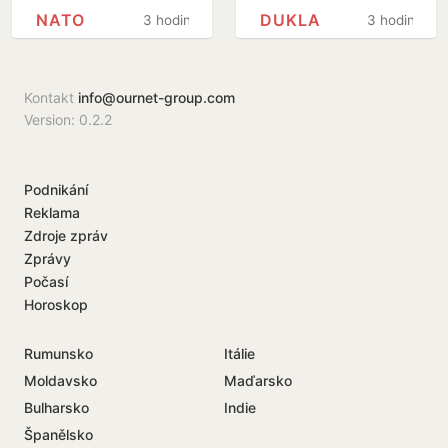
podepsaly
Prostějově, Slavia
NATO
DUKLA
3 hodiny
3 hodiny
obrannou dohodu
B porazila Třinec
Kontakt
info@ournet-group.com
Version: 0.2.2
Podnikání
Reklama
Zdroje zpráv
Zprávy
Počasí
Horoskop
Rumunsko
Itálie
Moldavsko
Maďarsko
Bulharsko
Indie
Španělsko