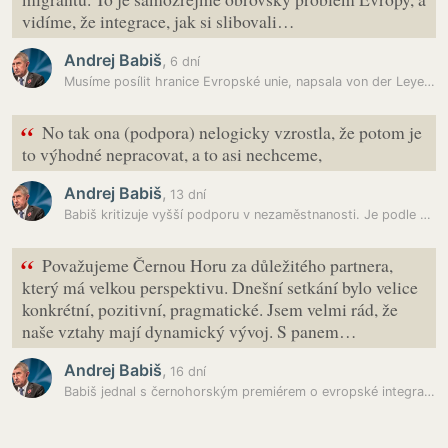
vidíme, že integrace, jak si slibovali…
Andrej Babiš
,
6 dní
Musíme posílit hranice Evropské unie, napsala von der Leyenová do…
“
No tak ona (podpora) nelogicky vzrostla, že potom je
to výhodné nepracovat, a to asi nechceme,
Andrej Babiš
,
13 dní
Babiš kritizuje vyšší podporu v nezaměstnanosti. Je podle něj výhodné…
“
Považujeme Černou Horu za důležitého partnera,
který má velkou perspektivu. Dnešní setkání bylo velice
konkrétní, pozitivní, pragmatické. Jsem velmi rád, že
naše vztahy mají dynamický vývoj. S panem…
Andrej Babiš
,
16 dní
Babiš jednal s černohorským premiérem o evropské integraci a obranné…