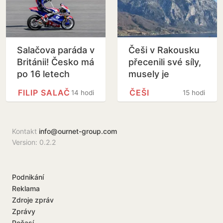
Salačova paráda v
Češi v Rakousku
Británii! Česko má
přecenili své síly,
po 16 letech
musely je
znovu vítěze
zachraňovat
FILIP SALAČ
ČEŠI
14 hodin
15 hodin
závodu Moto2
policejní vrtulníky
Kontakt
info@ournet-group.com
Version: 0.2.2
Podnikání
Reklama
Zdroje zpráv
Zprávy
Počasí