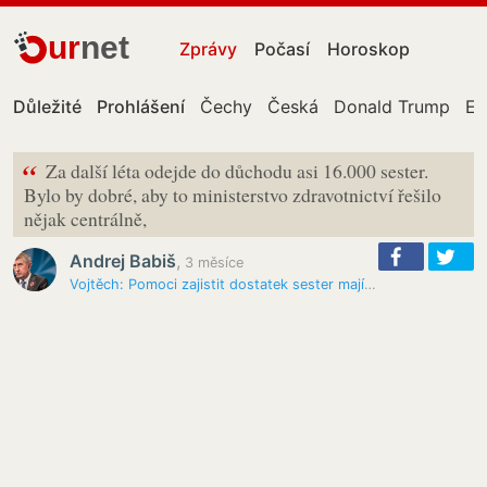
ur
net
Zprávy
Počasí
Horoskop
Důležité
Prohlášení
Čechy
Česká
Donald Trump
Ev
“
Za další léta odejde do důchodu asi 16.000 sester.
Bylo by dobré, aby to ministerstvo zdravotnictví řešilo
nějak centrálně,
Andrej Babiš
,
3 měsíce
Vojtěch: Pomoci zajistit dostatek sester mají cizinky i virtuální…