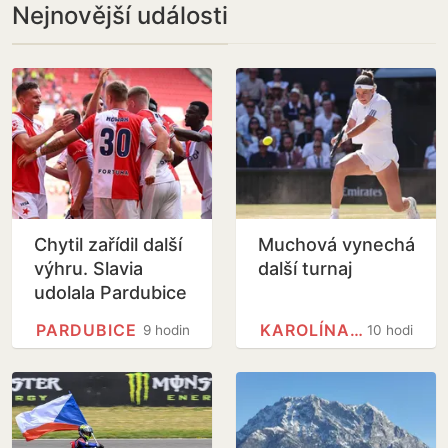
Nejnovější události
Chytil zařídil další
Muchová vynechá
výhru. Slavia
další turnaj
udolala Pardubice
PARDUBICE
KAROLÍNA MUCHOVÁ
9 hodin
10 hodin