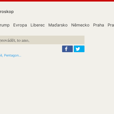
roskop
Trump
Evropa
Liberec
Maďarsko
Německo
Praha
Pr
provádět, to ano,
otě, Pentagon…