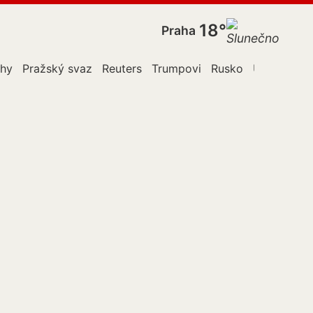
18°
Praha
ahy
Pražský svaz
Reuters
Trumpovi
Rusko
USA
Ukraj