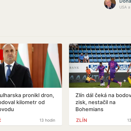
Dona
USA a 
ulharska pronikl dron,
Zlín dál čeká na bodo
odoval kilometr od
zisk, nestačil na
ovodu
Bohemians
Č
ZLÍN
13 hodin
1