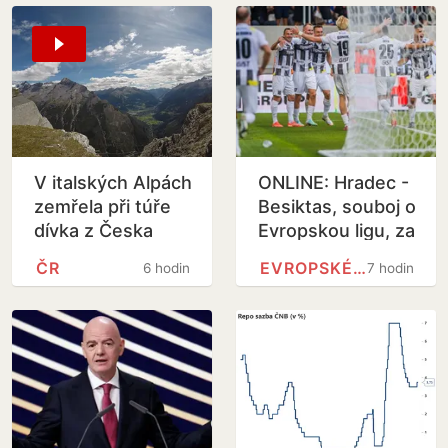
V italských Alpách
ONLINE: Hradec -
zemřela při túře
Besiktas, souboj o
dívka z Česka
Evropskou ligu, za
hosty hraje i
ČR
EVROPSKÉ LIGY
6 hodin
7 hodin
Černý