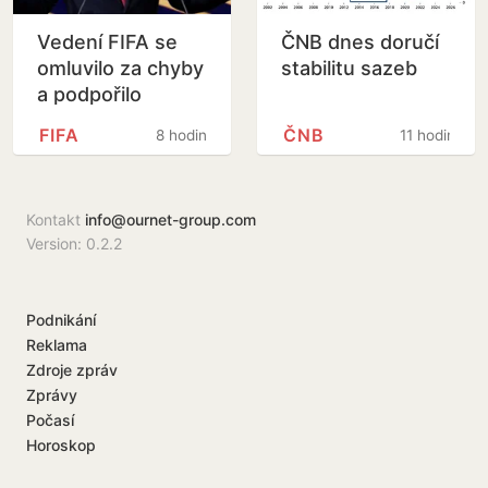
Vedení FIFA se
ČNB dnes doručí
omluvilo za chyby
stabilitu sazeb
a podpořilo
Infantina
FIFA
ČNB
8 hodin
11 hodin
Kontakt
info@ournet-group.com
Version: 0.2.2
Podnikání
Reklama
Zdroje zpráv
Zprávy
Počasí
Horoskop