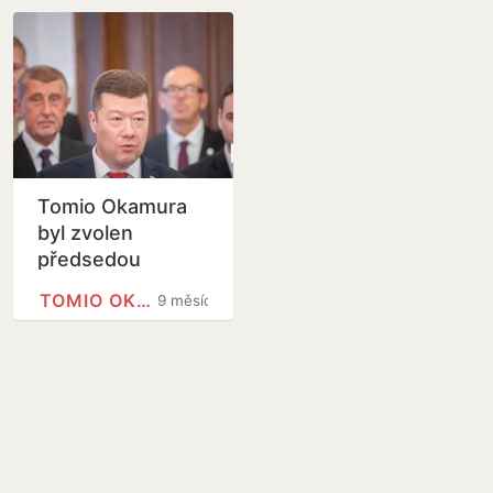
Tomio Okamura
byl zvolen
předsedou
Sněmovny
TOMIO OKAMURA
9 měsíců