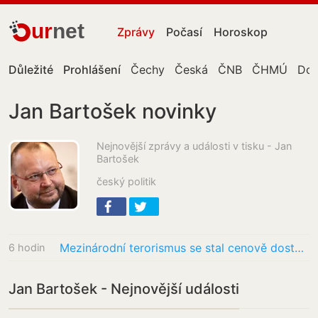
ur
net
Zprávy
Počasí
Horoskop
Důležité
Prohlášení
Čechy
Česká
ČNB
ČHMÚ
Don
Jan Bartošek novinky
Nejnovější zprávy a události v tisku - Jan
Bartošek
český politik
Mezinárodní terorismus se stal cenově dostupným, varuje Bartošek
6 hodin
Jan Bartošek - Nejnovější události