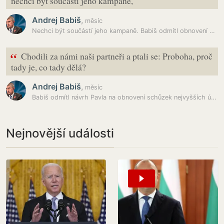
nechci být součástí jeho kampaně,
Andrej Babiš
,
měsíc
Nechci být součástí jeho kampaně. Babiš odmítl obnovení schůzek s…
“
Chodili za námi naši partneři a ptali se: Proboha, proč
tady je, co tady dělá?
Andrej Babiš
,
měsíc
Babiš odmítl návrh Pavla na obnovení schůzek nejvyšších ústavních…
Nejnovější události