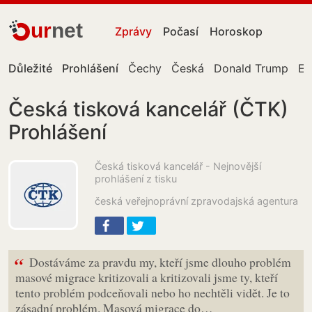
ur
net
Zprávy
Počasí
Horoskop
Důležité
Prohlášení
Čechy
Česká
Donald Trump
Ev
Česká tisková kancelář (ČTK)
Prohlášení
Česká tisková kancelář - Nejnovější
prohlášení z tisku
česká veřejnoprávní zpravodajská agentura
“
Dostáváme za pravdu my, kteří jsme dlouho problém
masové migrace kritizovali a kritizovali jsme ty, kteří
tento problém podceňovali nebo ho nechtěli vidět. Je to
zásadní problém. Masová migrace do…