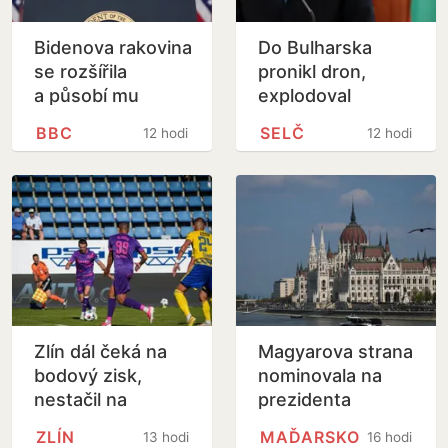
Bidenova rakovina
Do Bulharska
se rozšířila
pronikl dron,
a působí mu
explodoval
bolesti
kilometr od
BBC
SELČ
12 hodin
12 hodin
plynovodu
Zlín dál čeká na
Magyarova strana
bodový zisk,
nominovala na
nestačil na
prezidenta
Bohemians
bývalého šéfa
ZLÍN
MAĎARSKO
13 hodin
16 hodin
nejvyššího soudu