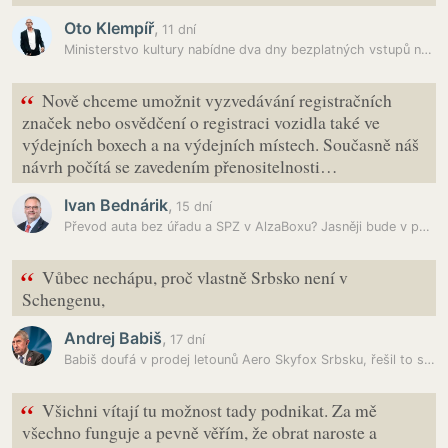
Oto Klempíř
,
11 dní
Ministerstvo kultury nabídne dva dny bezplatných vstupů na státní…
“
Nově chceme umožnit vyzvedávání registračních
značek nebo osvědčení o registraci vozidla také ve
výdejních boxech a na výdejních místech. Současně náš
návrh počítá se zavedením přenositelnosti…
Ivan Bednárik
,
15 dní
Převod auta bez úřadu a SPZ v AlzaBoxu? Jasněji bude v pondělí
“
Vůbec nechápu, proč vlastně Srbsko není v
Schengenu,
Andrej Babiš
,
17 dní
Babiš doufá v prodej letounů Aero Skyfox Srbsku, řešil to se srbským…
“
Všichni vítají tu možnost tady podnikat. Za mě
všechno funguje a pevně věřím, že obrat naroste a