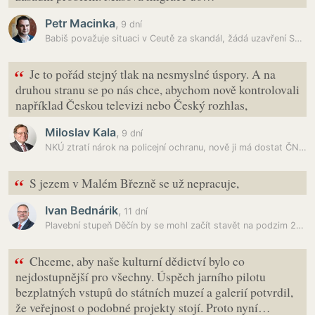
Petr Macinka
,
9 dní
Babiš považuje situaci v Ceutě za skandál, žádá uzavření Schengenu
“
Je to pořád stejný tlak na nesmyslné úspory. A na
druhou stranu se po nás chce, abychom nově kontrolovali
například Českou televizi nebo Český rozhlas,
Miloslav Kala
,
9 dní
NKÚ ztratí nárok na policejní ochranu, nově ji má dostat ČNB,…
“
S jezem v Malém Březně se už nepracuje,
Ivan Bednárik
,
11 dní
Plavební stupeň Děčín by se mohl začít stavět na podzim 2029, řekl…
“
Chceme, aby naše kulturní dědictví bylo co
nejdostupnější pro všechny. Úspěch jarního pilotu
bezplatných vstupů do státních muzeí a galerií potvrdil,
že veřejnost o podobné projekty stojí. Proto nyní…