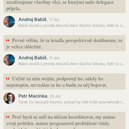
zrealizujeme všechny věci, se kterými naše delegace
přijela,
Andrej Babiš
,
17 dní
Babiš doufá v prodej letounů Aero Skyfox Srbsku, řešil to se srbským…
“
Pevně věřím, že ta letadla perspektivně dotáhneme, to
je velice důležité,
Andrej Babiš
,
17 dní
Babiš doufá v prodej letounů Aero Skyfox Srbsku, řešil to se srbským…
“
Určitě za ním stojím, podporuji ho, nikdy ho
nepotopím, nevzdám se ho a budu za něj bojovat,
Petr Macinka
,
25 dní
Turek by nevyužil imunitu, pokud by čelil kvůli autonehodě trestnímu…
“
Proč bych se měl na něčem koordinovat, my máme
svoji politiku, máme programové prohlášení vlády,