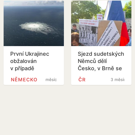
První Ukrajinec
Sjezd sudetských
obžalován
Němců dělí
v případě
Česko, v Brně se
sabotáže
protestuje.
NĚMECKO
ČR
měsíc
3 měsíce
plynovodu Nord
Södera čeká
Stream
ožehavá mise