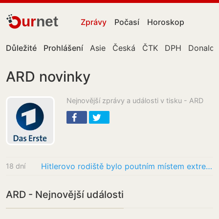
ur
net
Zprávy
Počasí
Horoskop
Důležité
Prohlášení
Asie
Česká
ČTK
DPH
Donald 
ARD novinky
Nejnovější zprávy a události v tisku - ARD
Hitlerovo rodiště bylo poutním místem extremistů. Teď je z něj policejní stanice
18 dní
ARD - Nejnovější události