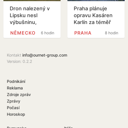
Dron nalezený v
Praha plánuje
Lipsku nesl
opravu Kasáren
výbušninu,
Karlín za téměř
vyšetřovatelé
dvě miliardy korun
NĚMECKO
PRAHA
6 hodin
8 hodin
našli stopy stejné
DNA jako v Litvě
Kontakt
info@ournet-group.com
Version: 0.2.2
Podnikání
Reklama
Zdroje zpráv
Zprávy
Počasí
Horoskop