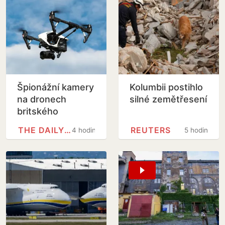
Špionážní kamery
Kolumbii postihlo
na dronech
silné zemětřesení
britského
námořnictva tajně
THE DAILY TELEGRAPH
REUTERS
4 hodiny
5 hodin
odesílaly data do
Číny